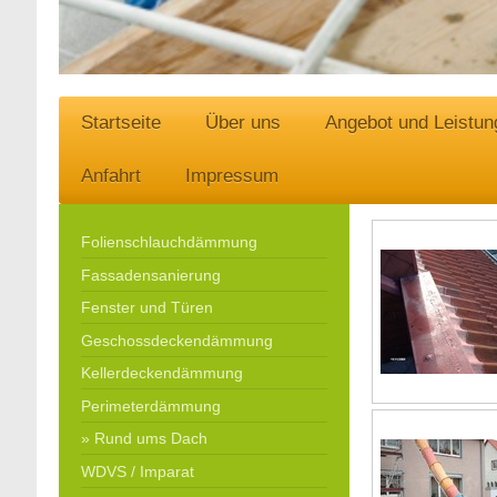
Startseite
Über uns
Angebot und Leistun
Anfahrt
Impressum
Folienschlauchdämmung
Fassadensanierung
Fenster und Türen
Geschossdeckendämmung
Kellerdeckendämmung
Perimeterdämmung
Rund ums Dach
WDVS / Imparat