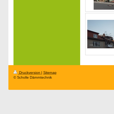
Druckversion
|
Sitemap
© Scholle Dämmtechnik