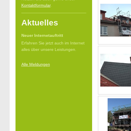
Kontaktformular
.
Aktuelles
Neuer Internetauftritt
Erfahren Sie jetzt auch im Internet
alles über unsere Leistungen.
Alle Meldungen