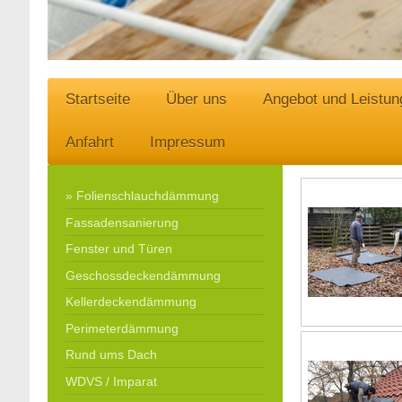
Startseite
Über uns
Angebot und Leistun
Anfahrt
Impressum
Folienschlauchdämmung
Fassadensanierung
Fenster und Türen
Geschossdeckendämmung
Kellerdeckendämmung
Perimeterdämmung
Rund ums Dach
WDVS / Imparat