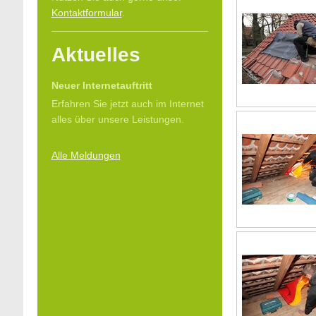
Kontaktformular
.
Aktuelles
Neuer Internetauftritt
Erfahren Sie jetzt auch im Internet
alles über unsere Leistungen.
Alle Meldungen