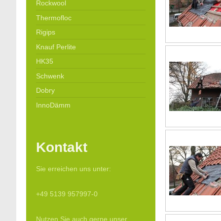
Rockwool
Thermofloc
Rigips
Knauf Perlite
HK35
Schwenk
Dobry
InnoDämm
Kontakt
Sie erreichen uns unter:
+49 5139 957997-0
Nutzen Sie auch gerne unser